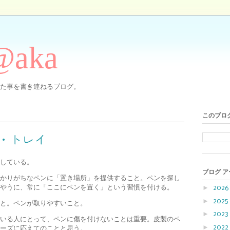
@aka
た事を書き連ねるブログ。
このブロ
・トレイ
している。
ブログ 
かりがちなペンに「置き場所」を提供すること。ペンを探し
やうに、常に「ここにペンを置く」という習慣を付ける。
►
202
►
2025
こと。ペンが取りやすいこと。
►
2023
いる人にとって、ペンに傷を付けないことは重要。皮製のペ
►
2022
ーズに応えてのことと思う。