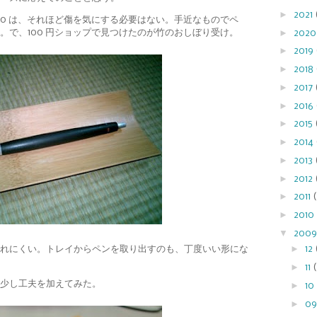
►
2021
000 は、それほど傷を気にする必要はない。手近なものでペ
►
。で、100 円ショップで見つけたのが竹のおしぼり受け。
202
►
2019
►
2018
►
2017
►
2016
►
2015
►
2014
►
2013
►
2012
►
2011
►
2010
▼
200
►
れにくい。トレイからペンを取り出すのも、丁度いい形にな
12
►
11
少し工夫を加えてみた。
►
10
►
0