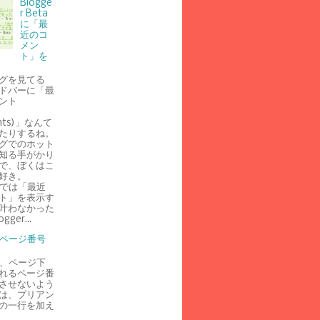
Blogge
r Beta
に「最
近のコ
メン
ト」を
グを見てる
ドバーに「最
ント
nts)」なんて
たりするね。
グでのホット
知る手がかり
で、ぼくはこ
好き。
er では「最近
ト」を表示す
叶わなかった
ger...
 でページ番号
 で、ページ下
れるページ番
させないよう
は、プリアン
の一行を加え