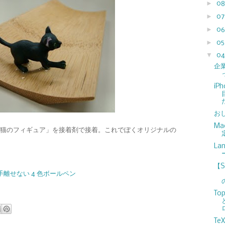
►
0
►
0
►
0
►
0
▼
0
企
iP
お
Ma
猫のフィギュア」を接着剤で接着。これでぼくオリジナルの
La
【
 -- 手離せない 4 色ボールペン
To
Te