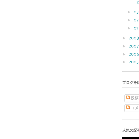
►
0
►
0
►
01
►
200
►
200
►
200
►
200
ブログを
投稿
コメ
人気の記