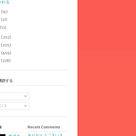
かれる
3
(16)
2
(21)
(13)
8
(202)
7
(205)
6
(659)
5
(328)
購読する
ント
Recent Comments
事
ありがとうございま