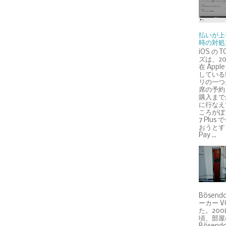
払いが上
時の対処
iOS の 
ズは、201
在 Appl
している
リの一つ
席の予約
購入まで
に行なえ
ころがぼく
7 Plu
おうとする
Pay ...
Bösend
ーカー V
た。2008-
頃、部屋