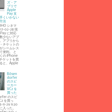
ズ・ア
プリで
Apple
Pay 支
手くいかない
方法
TOHO シネマ
7-02-28 現
e Pay に対応
数少ないアプ
。アプリから
・チケットの
がシームレス
て便利。 と
の iPhone
s でチケットを買
と、Apple
Bösen
dorfer
のスピ
ーカー
VC2 を
買った
orfer のスピ
C2 を買っ
11-29 11:30
に入った。