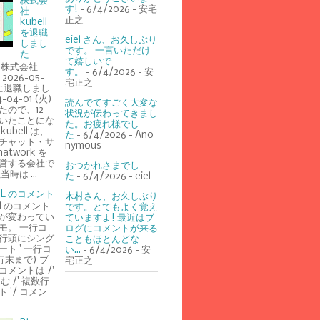
株式会
す!
- 6/4/2026
- 安宅
社
正之
kubell
を退職
eiel さん、お久しぶり
しまし
です。 一言いただけ
た
て嬉しいで
 株式会社
す。
- 6/4/2026
- 安
を 2026-05-
宅正之
) に退職しまし
-04-01 (火)
読んでてすごく大変な
たので、12
状況が伝わってきまし
いたことにな
た。お疲れ様でし
ubell は、
た
- 6/4/2026
- Ano
チャット・サ
nymous
atwork を
営する会社で
おつかれさまでし
時は ...
た
- 6/4/2026
- eiel
UML のコメント
木村さん、お久しぶり
ml のコメント
です。とてもよく覚え
が変わってい
ていますよ! 最近はブ
モ。 一行コ
ログにコメントが来る
行頭にシング
こともほとんどな
ト ' 一行コ
い...
- 6/4/2026
- 安
行末まで) ブ
宅正之
コメントは /'
囲む /' 複数行
 '/ コメン