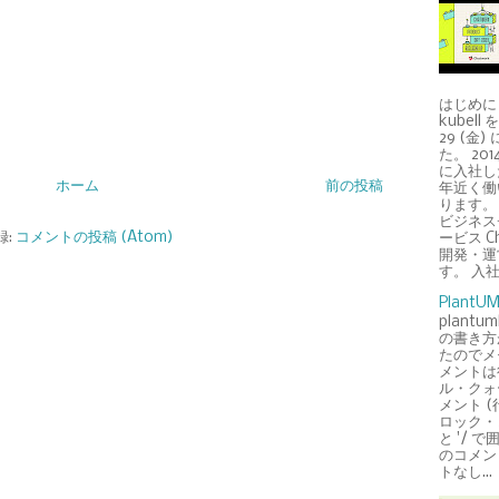
はじめに
kubell 
29 (金
た。 2014
に入社し
ホーム
前の投稿
年近く働
ります。 k
ビジネス
録:
コメントの投稿 (Atom)
ービス Ch
開発・運
す。 入社当
Plant
plantu
の書き方
たのでメ
メントは
ル・クォー
メント (
ロック・
と '/ で
のコメント
トなし...