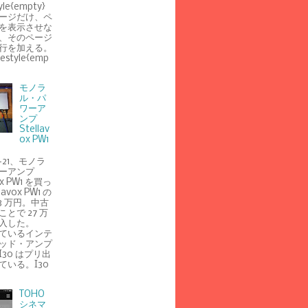
yle{empty}
ージだけ、ペ
を表示させな
、そのページ
行を加える。
gestyle{emp
モノラ
ル・パ
ワーア
ンプ
Stellav
ox PW1
5-21、モノラ
ーアンプ
ox PW1 を買っ
avox PW1 の
3 万円。中古
とで 27 万
入した。
ているインテ
ッド・アンプ
e I30 はプリ出
ている。I30
TOHO
シネマ