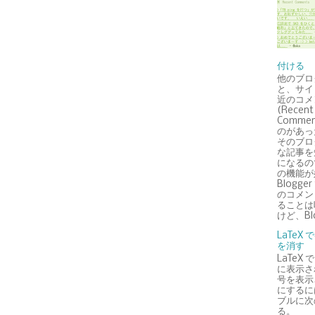
付ける
他のブロ
と、サイ
近のコメ
(Recent
Comme
のがあっ
そのブロ
な記事を
になるの
の機能が
Blogg
のコメン
ることは
けど、Blog
LaTeX
を消す
LaTeX
に表示さ
号を表示
にするに
ブルに次
る。