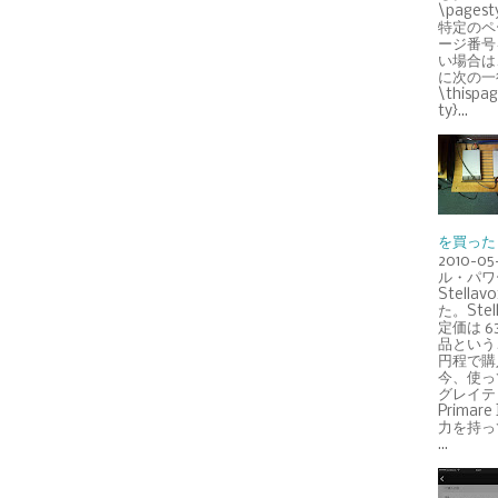
\pagest
特定のペ
ージ番号
い場合は
に次の一
\thispa
ty}...
を買った
2010-0
ル・パワ
Stellav
た。Stell
定価は 6
品というこ
円程で購
今、使っ
グレイテ
Primar
力を持っ
...