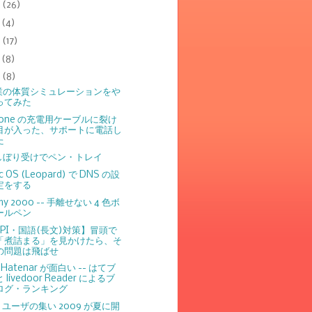
8
(26)
7
(4)
6
(17)
5
(8)
4
(8)
業の体質シミュレーションをや
ってみた
hone の充電用ケーブルに裂け
目が入った、サポートに電話し
た
しぼり受けでペン・トレイ
c OS (Leopard) で DNS の設
定をする
my 2000 -- 手離せない 4 色ボ
ールペン
SPI・国語(長文)対策】冒頭で
「煮詰まる」を見かけたら、そ
の問題は飛ばせ
pHatenar が面白い -- はてブ
と livedoor Reader によるブ
ログ・ランキング
X ユーザの集い 2009 が夏に開